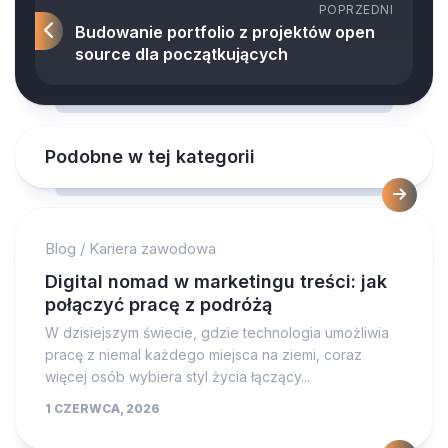
POPRZEDNI
Budowanie portfolio z projektów open
source dla początkujących
Podobne w tej kategorii
Blog
/
Kariera zawodowa
Digital nomad w marketingu treści: jak
połączyć pracę z podróżą
W dzisiejszym świecie, gdzie technologia umożliwia
pracę z niemal każdego miejsca na ziemi, coraz
więcej osób wybiera styl życia łączący...
1 CZERWCA, 2026