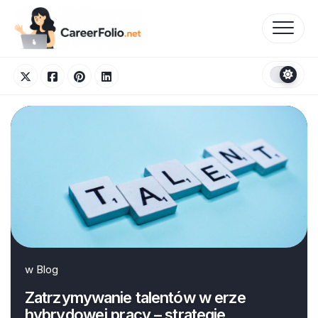
Skip
to
content
w
Blog
Zatrzymywanie talentów w erze
hybrydowej pracy – strategie