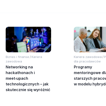
Biznes i finanse
Kariera
Kariera zawodowa
P
/
/
zawodowa
dla pracodawców
Networking na
Programy
hackathonach i
mentoringowe dl
meet‑upach
starszych praco
technologicznych – jak
w modelu hybry
skutecznie się wyróżnić