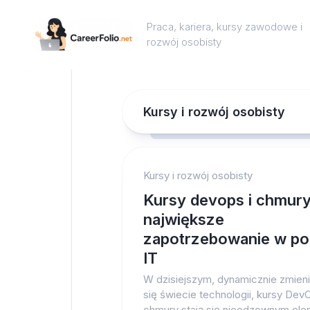
Skip
to
Praca, kariera, kursy zawodowe i
content
rozwój osobisty
Kursy i rozwój osobisty
Kursy i rozwój osobisty
Kursy devops i chmury
największe
zapotrzebowanie w po
IT
W dzisiejszym, dynamicznie zmien
się świecie technologii, kursy DevO
chmury stają się nieodzownym el