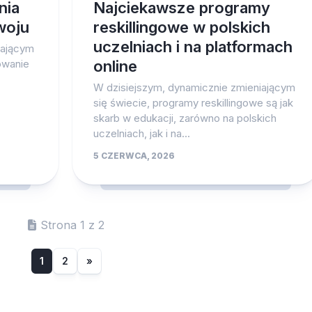
nia
Najciekawsze programy
woju
reskillingowe w polskich
uczelniach i na platformach
iającym
owanie
online
W dzisiejszym, dynamicznie zmieniającym
się świecie, programy reskillingowe są jak
skarb w edukacji, zarówno na polskich
uczelniach, jak i na...
5 CZERWCA, 2026
Strona 1 z 2
1
2
»