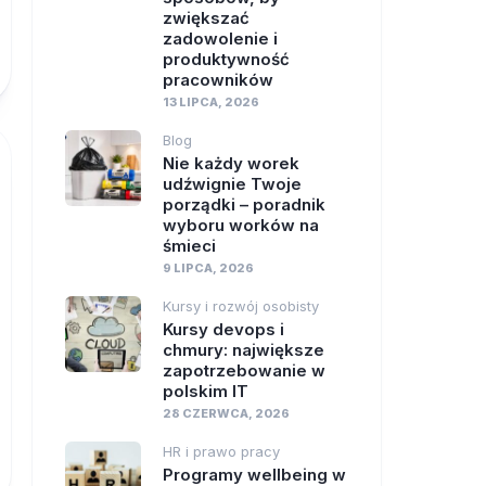
zwiększać
zadowolenie i
produktywność
pracowników
13 LIPCA, 2026
Blog
Nie każdy worek
udźwignie Twoje
porządki – poradnik
wyboru worków na
śmieci
9 LIPCA, 2026
Kursy i rozwój osobisty
Kursy devops i
chmury: największe
zapotrzebowanie w
polskim IT
28 CZERWCA, 2026
HR i prawo pracy
Programy wellbeing w