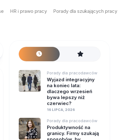
se
HR i prawo pracy
Porady dla szukających pracy
Porady dla pracodawców
Wyjazd integracyjny
na koniec lata:
dlaczego wrzesień
bywa lepszy niż
czerwiec?
16 LIPCA, 2026
Porady dla pracodawców
Produktywność na
granicy. Firmy szukają
sposobów, by