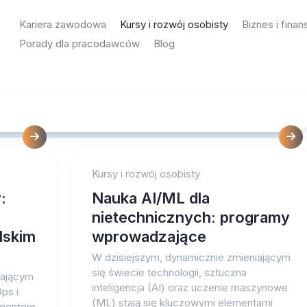
Kariera zawodowa
Kursy i rozwój osobisty
Biznes i finan
Porady dla pracodawców
Blog
Kursy i rozwój osobisty
:
Nauka AI/ML dla
nietechnicznych: programy
lskim
wprowadzające
W dzisiejszym, dynamicznie zmieniającym
się świecie technologii, sztuczna
iającym
inteligencja (AI) oraz uczenie maszynowe
ps i
(ML) stają się kluczowymi elementami
ementem