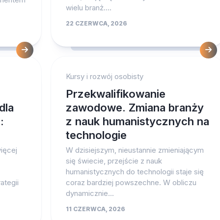
wielu branż....
22 CZERWCA, 2026
Kursy i rozwój osobisty
Przekwalifikowanie
dla
zawodowe. Zmiana branży
:
z nauk humanistycznych na
technologie
ięcej
W dzisiejszym, nieustannie zmieniającym
się świecie, przejście z nauk
humanistycznych do technologii staje się
ategii
coraz bardziej powszechne. W obliczu
dynamicznie...
11 CZERWCA, 2026