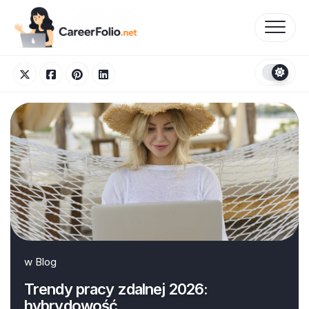
Skip
to
content
w
Blog
Trendy pracy zdalnej 2026:
hybrydowość