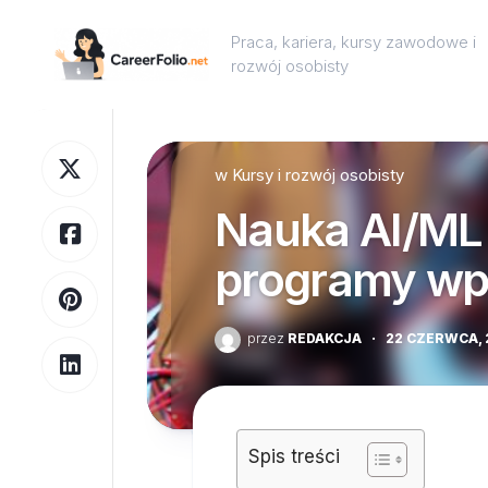
Skip
to
Praca, kariera, kursy zawodowe i
content
rozwój osobisty
w
Kursy i rozwój osobisty
Nauka AI/ML 
programy wp
przez
REDAKCJA
·
22 CZERWCA, 
Spis treści