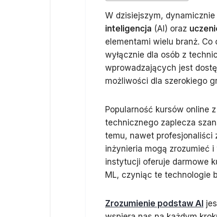
W dzisiejszym, dynamicznie 
inteligencja
(AI) oraz
uczen
elementami wielu branż. Co 
wyłącznie dla osób z techn
wprowadzających jest dostę
możliwości dla szerokiego g
Popularność kursów online z
technicznego zaplecza szans
temu, nawet profesjonaliści 
inżynieria mogą zrozumieć i
instytucji oferuje darmowe 
ML, czyniąc te technologie b
Zrozumienie podstaw AI
jes
wspiera nas na każdym kroku