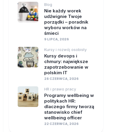
Blog
Nie każdy worek
udźwignie Twoje
porządki – poradnik
wyboru worków na
śmieci
9 LIPCA, 2026
Kursy i rozwój osobisty
Kursy devops i
chmury: największe
zapotrzebowanie w
polskim IT
28 CZERWCA, 2026
HR i prawo pracy
Programy wellbeing w
politykach HR:
dlaczego firmy tworzą
stanowisko chief
wellbeing officer
22 CZERWCA, 2026