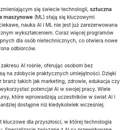
zmieniającym się świecie technologii,
sztuczna
ie maszynowe
(ML) stają się kluczowymi
ciekawe, nauka AI i ML nie jest już zarezerwowana
icznym wykształceniem. Coraz więcej programów
pnych dla osób nietechnicznych, co otwiera nowe
rona odbiorców.
 zakresu AI rośnie, oferując osobom bez
ę na zdobycie praktycznych umiejętności. Dzięki
z branż takich jak marketing, zdrowie, edukacja czy
 wykorzystać potencjał AI w swojej pracy. Wiele
kursy, które wprowadzają uczestników w świat AI i
ardziej dostępne niż kiedykolwiek wcześniej.
t kluczowe dla przyszłości, w której technologia
. Specjalizacje związane z AI są przewidywane