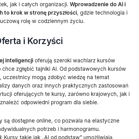
ek, jak i całych organizacji.
Wprowadzenie do AI i
 to krok w stronę przyszłości
, gdzie technologia i
uczową rolę w codziennym życiu.
Oferta i Korzyści
j inteligencji
oferują szeroki wachlarz kursów
 chce zgłębić tajniki AI. Od podstawowych kursów
, uczestnicy mogą zdobyć wiedzę na temat
alizy danych oraz innych praktycznych zastosowań
ytucji oferujących te kursy, zarówno krajowych, jak i
znaleźć odpowiedni program dla siebie.
sy są dostępne online, co pozwala na elastyczne
ndywidualnych potrzeb i harmonogramu.
i
: Kursy takie jak „AI od podstaw” umożliwiają