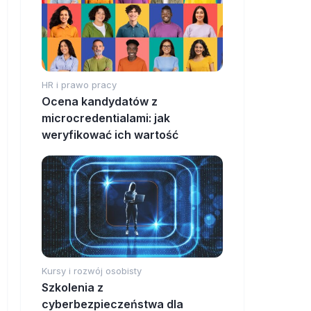
HR i prawo pracy
Ocena kandydatów z
microcredentialami: jak
weryfikować ich wartość
Kursy i rozwój osobisty
Szkolenia z
cyberbezpieczeństwa dla