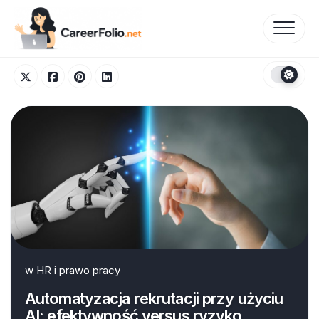
Skip
to
content
w
HR i prawo pracy
Automatyzacja rekrutacji przy użyciu
AI: efektywność versus ryzyko