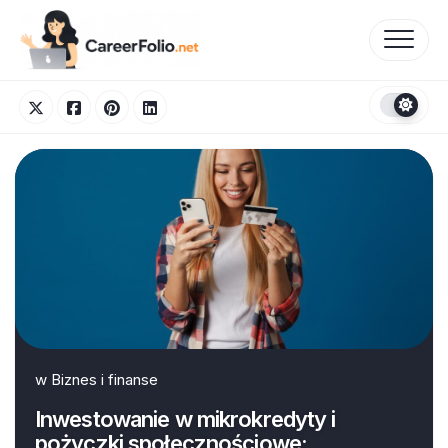
Skip
to
content
w
Biznes i finanse
Inwestowanie w mikrokredyty i
pożyczki społecznościowe: