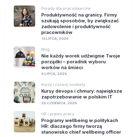
Porady dla pracodawców
Produktywność na granicy. Firmy
szukają sposobów, by zwiększać
zadowolenie i produktywność
pracowników
13 LIPCA, 2026
Blog
Nie każdy worek udźwignie Twoje
porządki – poradnik wyboru
worków na śmieci
9 LIPCA, 2026
Kursy i rozwój osobisty
Kursy devops i chmury: największe
zapotrzebowanie w polskim IT
28 CZERWCA, 2026
HR i prawo pracy
Programy wellbeing w politykach
HR: dlaczego firmy tworzą
stanowisko chief wellbeing officer