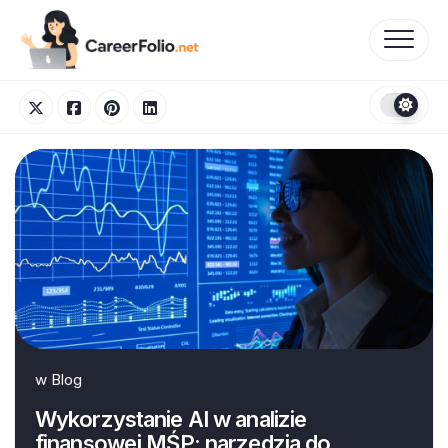
Skip
to
content
w
Blog
Wykorzystanie AI w analizie
finansowej MŚP: narzędzia do